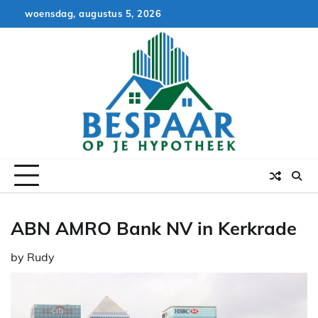
Skip
woensdag, augustus 5, 2026
to
content
ABN AMRO Bank NV in Kerkrade
by
Rudy