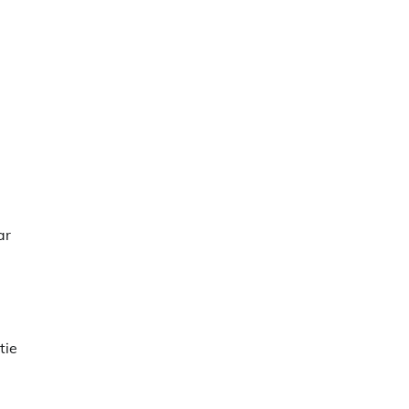
ar
tie