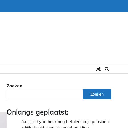
Zoeken
Zoeken
Onlangs geplaatst:
Kun jij je hypotheek nog betalen na je pensioen
bekijk de gids over de voorbereiding