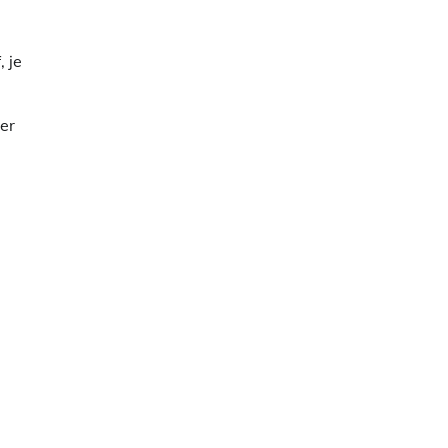
 je
er