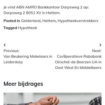
Je vind ABN AMRO Bankkantoor Dorpsweg 2 op:
Dorpsweg 2 8051 XV in Hattem.
Posted in
Gelderland
,
Hattem
,
Hypotheekverstrekkers
Tagged
Hypotheek
Berichtnavigatie
Previous:
Next:
Van Beukering Makelaars in
Co√∂peratieve Rabobank
Leiderdorp
Oirschot-de Beerzen UA in
Oost West En Middelbeers
Meer bijdrages