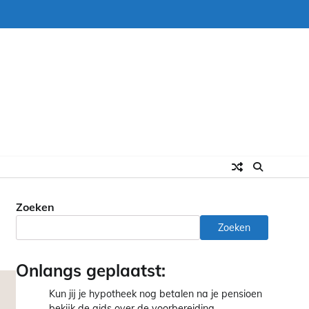
Zoeken
Zoeken
Onlangs geplaatst:
Kun jij je hypotheek nog betalen na je pensioen
bekijk de gids over de voorbereiding