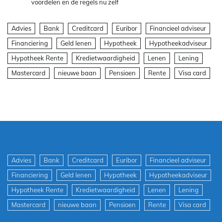
voordelen en de regels nu zelf
Advies
Bank
Creditcard
Euribor
Financieel adviseur
Financiering
Geld lenen
Hypotheek
Hypotheekadviseur
Hypotheek Rente
Kredietwaardigheid
Lenen
Lening
Mastercard
nieuwe baan
Pensioen
Rente
Visa card
Advies
Bank
Creditcard
Euribor
Financieel adviseur
Financiering
Geld lenen
Hypotheek
Hypotheekadviseur
Hypotheek Rente
Kredietwaardigheid
Lenen
Lening
Mastercard
nieuwe baan
Pensioen
Rente
Visa card