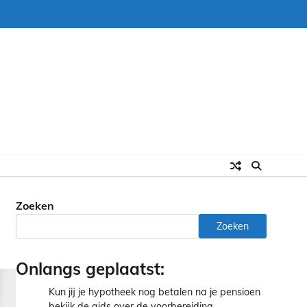
Zoeken
Zoeken
Onlangs geplaatst:
Kun jij je hypotheek nog betalen na je pensioen
bekijk de gids over de voorbereiding