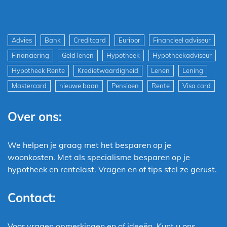
Advies
Bank
Creditcard
Euribor
Financieel adviseur
Financiering
Geld lenen
Hypotheek
Hypotheekadviseur
Hypotheek Rente
Kredietwaardigheid
Lenen
Lening
Mastercard
nieuwe baan
Pensioen
Rente
Visa card
Over ons:
We helpen je graag met het besparen op je
woonkosten. Met als specialisme besparen op je
hypotheek en rentelast. Vragen en of tips stel ze gerust.
Contact:
Voor vragen opmerkingen en of ideeën. Kunt u ons