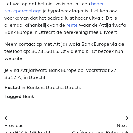
Let wel op dat het niet zo is dat bij een
hoger
rentepercentage
je hypotheek lager is. Het kan ook
voorkomen dat het bedrag juist hoger uitvalt. Dit is
allemaal afhankelijk van de
rente
waar de Attijariwafa
Bank Europe in Utrecht de berekening mee uitvoert.
Neem contact op met Attijariwafa Bank Europe via de
telefoon op: 302316015. Of via email:
. Of bezoek hun
website:
Je vind Attijariwafa Bank Europe op: Voorstraat 27
3512 AJ in Utrecht.
Posted in
Banken
,
Utrecht
,
Utrecht
Tagged
Bank
Berichtnavigatie
Previous:
Next:
Irivo B.V. in Mijdrecht
Co√∂peratieve Rabobank