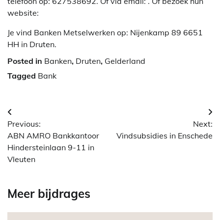
telefoon op: 627538692. Of via email:
. Of bezoek hun
website:
Je vind Banken Metselwerken op: Nijenkamp 89 6651
HH in Druten.
Posted in
Banken
,
Druten
,
Gelderland
Tagged
Bank
Berichtnavigatie
Previous:
Next:
ABN AMRO Bankkantoor
Vindsubsidies in Enschede
Hindersteinlaan 9-11 in
Vleuten
Meer bijdrages