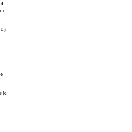
of
om
bij
te
s je