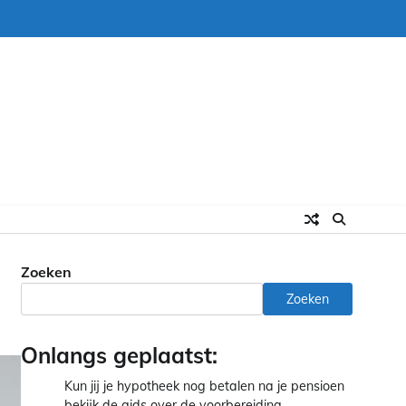
Zoeken
Zoeken
Onlangs geplaatst:
Kun jij je hypotheek nog betalen na je pensioen
bekijk de gids over de voorbereiding