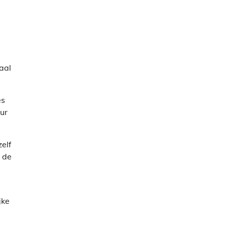
aal
es
ur
zelf
 de
jke