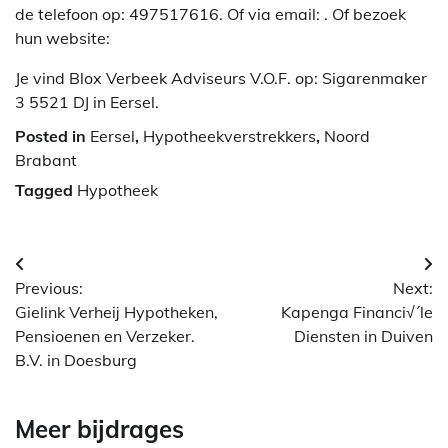
de telefoon op: 497517616. Of via email:
. Of bezoek
hun website:
Je vind Blox Verbeek Adviseurs V.O.F. op: Sigarenmaker
3 5521 DJ in Eersel.
Posted in
Eersel
,
Hypotheekverstrekkers
,
Noord
Brabant
Tagged
Hypotheek
Berichtnavigatie
Previous:
Next:
Gielink Verheij Hypotheken,
Kapenga Financi√´le
Pensioenen en Verzeker.
Diensten in Duiven
B.V. in Doesburg
Meer bijdrages