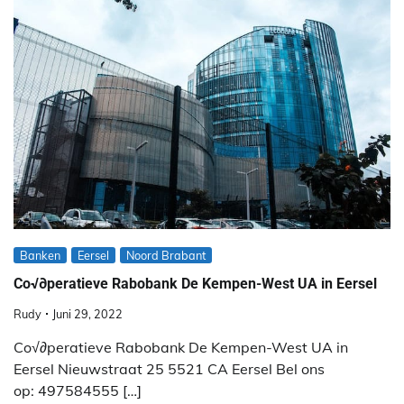
Banken
Eersel
Noord Brabant
Co√∂peratieve Rabobank De Kempen-West UA in Eersel
Rudy
Juni 29, 2022
Co√∂peratieve Rabobank De Kempen-West UA in
Eersel Nieuwstraat 25 5521 CA Eersel Bel ons
op: 497584555 […]