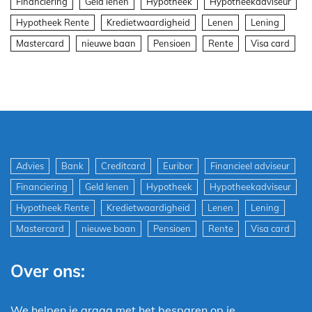
Financiering
Geld lenen
Hypotheek
Hypotheekadviseur
Hypotheek Rente
Kredietwaardigheid
Lenen
Lening
Mastercard
nieuwe baan
Pensioen
Rente
Visa card
Advies
Bank
Creditcard
Euribor
Financieel adviseur
Financiering
Geld lenen
Hypotheek
Hypotheekadviseur
Hypotheek Rente
Kredietwaardigheid
Lenen
Lening
Mastercard
nieuwe baan
Pensioen
Rente
Visa card
Over ons:
We helpen je graag met het besparen op je