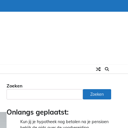
Zoeken
Zoeken
Onlangs geplaatst:
Kun jij je hypotheek nog betalen na je pensioen
bekijk de gids over de voorbereiding