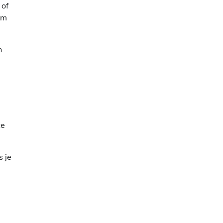
 of
om
n
te
s je