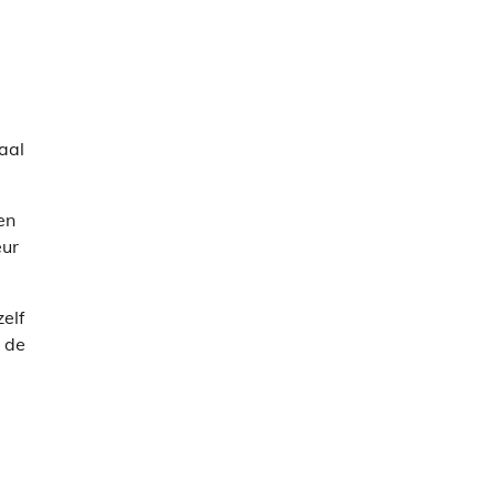
aal
en
eur
zelf
 de