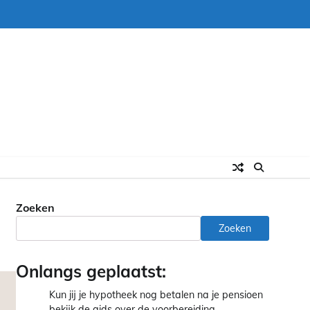
Zoeken
Zoeken
Onlangs geplaatst:
Kun jij je hypotheek nog betalen na je pensioen
bekijk de gids over de voorbereiding