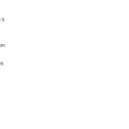
l 5
van
it