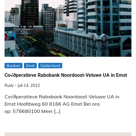
Banken
Emst
Gelderland
Co√∂peratieve Rabobank Noordoost-Veluwe UA in Emst
Rudy
Juli 14, 2022
Co√∂peratieve Rabobank Noordoost-Veluwe UA in
Emst Hoofdweg 60 8166 AG Emst Bel ons
op: 578680100 Meer […]