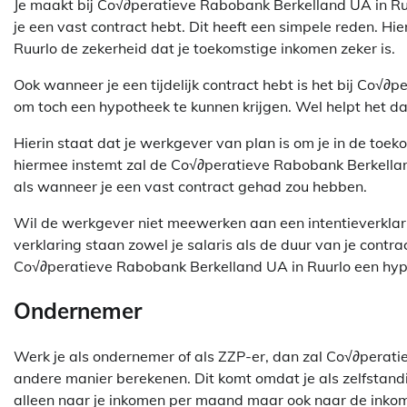
Je maakt bij Co√∂peratieve Rabobank Berkelland UA in Ru
je een vast contract hebt. Dit heeft een simpele reden. H
Ruurlo de zekerheid dat je toekomstige inkomen zeker is.
Ook wanneer je een tijdelijk contract hebt is het bij Co√
om toch een hypotheek te kunnen krijgen. Wel helpt het dan
Hierin staat dat je werkgever van plan is om je in de toe
hiermee instemt zal de Co√∂peratieve Rabobank Berkelland
als wanneer je een vast contract gehad zou hebben.
Wil de werkgever niet meewerken aan een intentieverklar
verklaring staan zowel je salaris als de duur van je contrac
Co√∂peratieve Rabobank Berkelland UA in Ruurlo een hypo
Ondernemer
Werk je als ondernemer of als ZZP-er, dan zal Co√∂perat
andere manier berekenen. Dit komt omdat je als zelfstandig
alleen naar je inkomen per maand maar ook naar de inkom