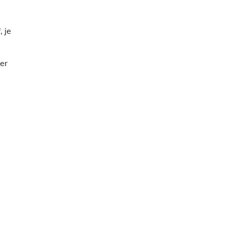
 je
er