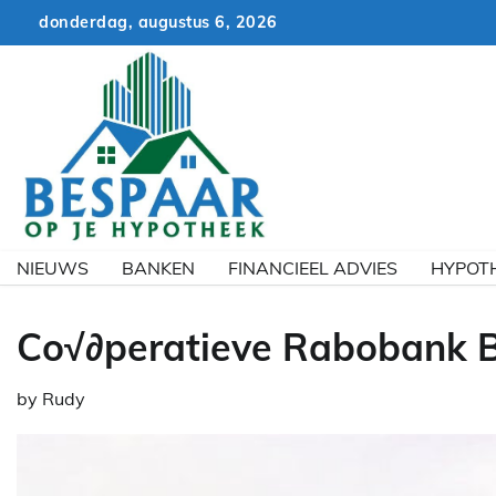
Skip
donderdag, augustus 6, 2026
to
content
NIEUWS
BANKEN
FINANCIEEL ADVIES
HYPOT
Co√∂peratieve Rabobank B
by
Rudy