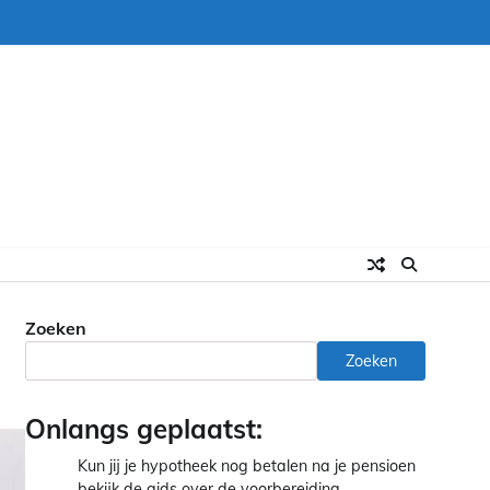
Zoeken
Zoeken
Onlangs geplaatst:
Kun jij je hypotheek nog betalen na je pensioen
bekijk de gids over de voorbereiding