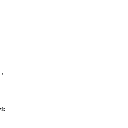
ar
tie