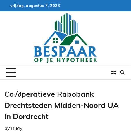
Skip
vrijdag, augustus 7, 2026
to
content
Co√∂peratieve Rabobank
Drechtsteden Midden-Noord UA
in Dordrecht
by
Rudy