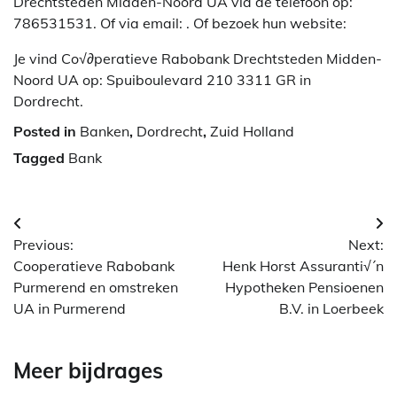
Drechtsteden Midden-Noord UA via de telefoon op:
786531531. Of via email:
. Of bezoek hun website:
Je vind Co√∂peratieve Rabobank Drechtsteden Midden-
Noord UA op: Spuiboulevard 210 3311 GR in
Dordrecht.
Posted in
Banken
,
Dordrecht
,
Zuid Holland
Tagged
Bank
Berichtnavigatie
Previous:
Next:
Cooperatieve Rabobank
Henk Horst Assuranti√´n
Purmerend en omstreken
Hypotheken Pensioenen
UA in Purmerend
B.V. in Loerbeek
Meer bijdrages