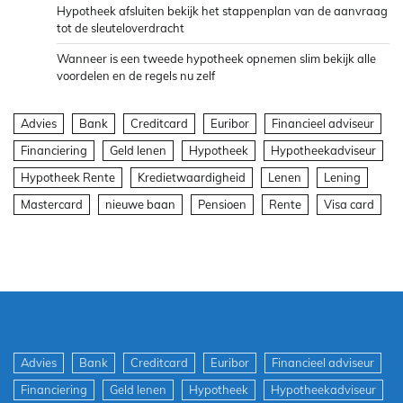
Hypotheek afsluiten bekijk het stappenplan van de aanvraag
tot de sleuteloverdracht
Wanneer is een tweede hypotheek opnemen slim bekijk alle
voordelen en de regels nu zelf
Advies
Bank
Creditcard
Euribor
Financieel adviseur
Financiering
Geld lenen
Hypotheek
Hypotheekadviseur
Hypotheek Rente
Kredietwaardigheid
Lenen
Lening
Mastercard
nieuwe baan
Pensioen
Rente
Visa card
Advies
Bank
Creditcard
Euribor
Financieel adviseur
Financiering
Geld lenen
Hypotheek
Hypotheekadviseur