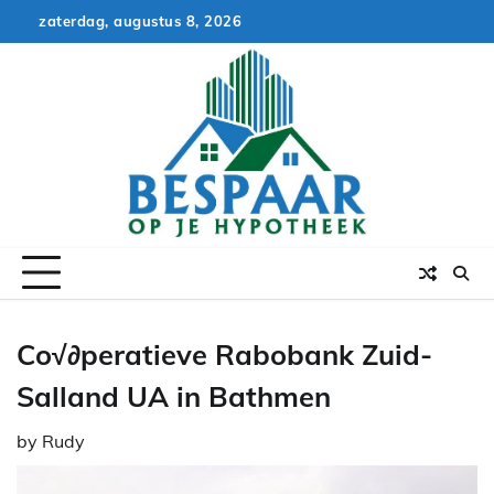
Skip
zaterdag, augustus 8, 2026
to
content
Co√∂peratieve Rabobank Zuid-
Salland UA in Bathmen
by
Rudy