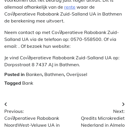
allemaal afhankelijk van de
rente
waar de
Co√∂peratieve Rabobank Zuid-Salland UA in Bathmen
de berekening mee uitvoert.
Neem contact op met Co√∂peratieve Rabobank Zuid-
Salland UA via de telefoon op: 0570-558500. Of via
email:
. Of bezoek hun website:
Je vind Co√∂peratieve Rabobank Zuid-Salland UA op:
Dorpsstraat 8 7437 AJ in Bathmen.
Posted in
Banken
,
Bathmen
,
Overijssel
Tagged
Bank
Berichtnavigatie
Previous:
Next:
Co√∂peratieve Rabobank
Qredits Microkrediet
NoordWest-Veluwe UA in
Nederland in Almelo