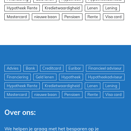
Hypotheek Rente
Kredietwaardigheid
Lenen
Lening
Mastercard
nieuwe baan
Pensioen
Rente
Visa card
Advies
Bank
Creditcard
Euribor
Financieel adviseur
Financiering
Geld lenen
Hypotheek
Hypotheekadviseur
Hypotheek Rente
Kredietwaardigheid
Lenen
Lening
Mastercard
nieuwe baan
Pensioen
Rente
Visa card
Over ons:
We helpen je graag met het besparen op je