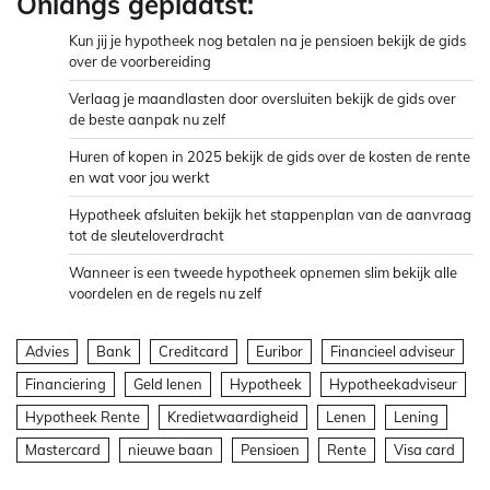
Onlangs geplaatst:
Kun jij je hypotheek nog betalen na je pensioen bekijk de gids
over de voorbereiding
Verlaag je maandlasten door oversluiten bekijk de gids over
de beste aanpak nu zelf
Huren of kopen in 2025 bekijk de gids over de kosten de rente
en wat voor jou werkt
Hypotheek afsluiten bekijk het stappenplan van de aanvraag
tot de sleuteloverdracht
Wanneer is een tweede hypotheek opnemen slim bekijk alle
voordelen en de regels nu zelf
Advies
Bank
Creditcard
Euribor
Financieel adviseur
Financiering
Geld lenen
Hypotheek
Hypotheekadviseur
Hypotheek Rente
Kredietwaardigheid
Lenen
Lening
Mastercard
nieuwe baan
Pensioen
Rente
Visa card