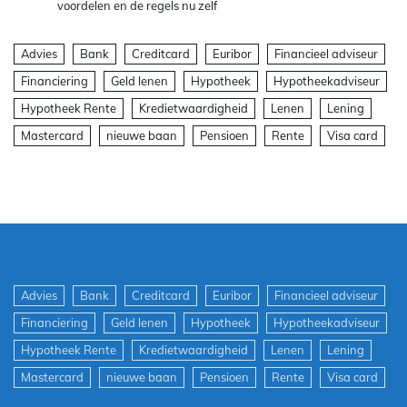
voordelen en de regels nu zelf
Advies
Bank
Creditcard
Euribor
Financieel adviseur
Financiering
Geld lenen
Hypotheek
Hypotheekadviseur
Hypotheek Rente
Kredietwaardigheid
Lenen
Lening
Mastercard
nieuwe baan
Pensioen
Rente
Visa card
Advies
Bank
Creditcard
Euribor
Financieel adviseur
Financiering
Geld lenen
Hypotheek
Hypotheekadviseur
Hypotheek Rente
Kredietwaardigheid
Lenen
Lening
Mastercard
nieuwe baan
Pensioen
Rente
Visa card