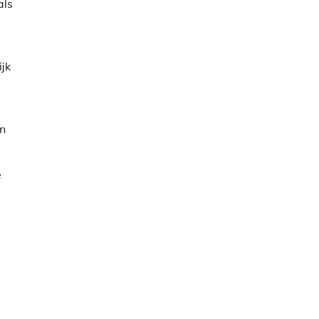
als
jk
en
e