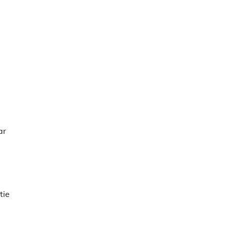
ar
tie