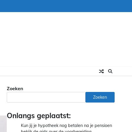
Zoeken
Zoeken
Onlangs geplaatst:
Kun jij je hypotheek nog betalen na je pensioen
bekijk de gids over de voorbereiding