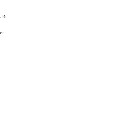
 je
er