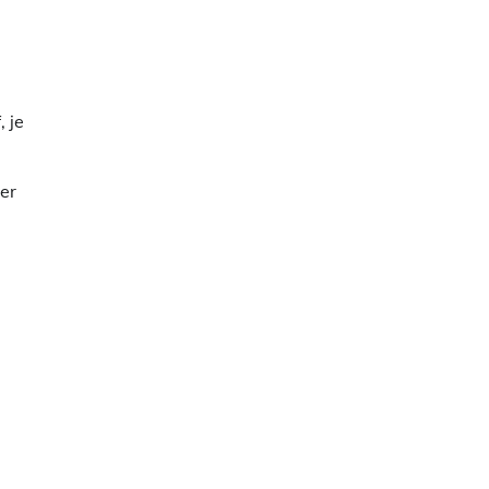
 je
er