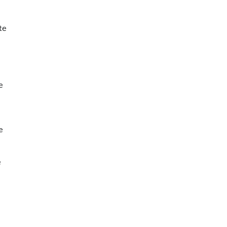
te
e
e
e