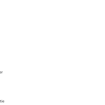
ar
tie