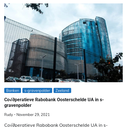
Banken
s-gravenpolder
Zeeland
Co√∂peratieve Rabobank Oosterschelde UA in s-
gravenpolder
Rudy
November 29, 2021
Co√∂peratieve Rabobank Oosterschelde UA in s-