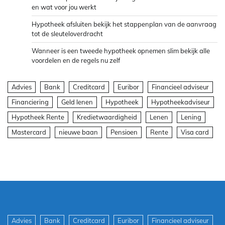
en wat voor jou werkt
Hypotheek afsluiten bekijk het stappenplan van de aanvraag
tot de sleuteloverdracht
Wanneer is een tweede hypotheek opnemen slim bekijk alle
voordelen en de regels nu zelf
Advies
Bank
Creditcard
Euribor
Financieel adviseur
Financiering
Geld lenen
Hypotheek
Hypotheekadviseur
Hypotheek Rente
Kredietwaardigheid
Lenen
Lening
Mastercard
nieuwe baan
Pensioen
Rente
Visa card
Advies
Bank
Creditcard
Euribor
Financieel adviseur