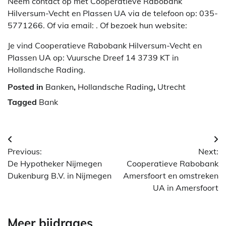
Neem contact op met Cooperatieve Rabobank
Hilversum-Vecht en Plassen UA via de telefoon op: 035-
5771266. Of via email:
. Of bezoek hun website:
Je vind Cooperatieve Rabobank Hilversum-Vecht en
Plassen UA op: Vuursche Dreef 14 3739 KT in
Hollandsche Rading.
Posted in
Banken
,
Hollandsche Rading
,
Utrecht
Tagged
Bank
Berichtnavigatie
Previous:
Next:
De Hypotheker Nijmegen
Cooperatieve Rabobank
Dukenburg B.V. in Nijmegen
Amersfoort en omstreken
UA in Amersfoort
Meer bijdrages