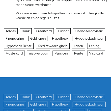
tot de sleuteloverdracht
Wanneer is een tweede hypotheek opnemen slim bekijk alle
voordelen en de regels nu zelf
Advies
Bank
Creditcard
Euribor
Financieel adviseur
Financiering
Geld lenen
Hypotheek
Hypotheekadviseur
Hypotheek Rente
Kredietwaardigheid
Lenen
Lening
Mastercard
nieuwe baan
Pensioen
Rente
Visa card
Advies
Bank
Creditcard
Euribor
Financieel adviseur
Financiering
Geld lenen
Hypotheek
Hypotheekadviseur