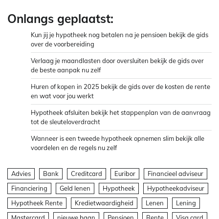
Onlangs geplaatst:
Kun jij je hypotheek nog betalen na je pensioen bekijk de gids
over de voorbereiding
Verlaag je maandlasten door oversluiten bekijk de gids over
de beste aanpak nu zelf
Huren of kopen in 2025 bekijk de gids over de kosten de rente
en wat voor jou werkt
Hypotheek afsluiten bekijk het stappenplan van de aanvraag
tot de sleuteloverdracht
Wanneer is een tweede hypotheek opnemen slim bekijk alle
voordelen en de regels nu zelf
Advies
Bank
Creditcard
Euribor
Financieel adviseur
Financiering
Geld lenen
Hypotheek
Hypotheekadviseur
Hypotheek Rente
Kredietwaardigheid
Lenen
Lening
Mastercard
nieuwe baan
Pensioen
Rente
Visa card