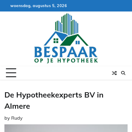
Skip
woensdag, augustus 5, 2026
to
content
De Hypotheekexperts BV in
Almere
by
Rudy