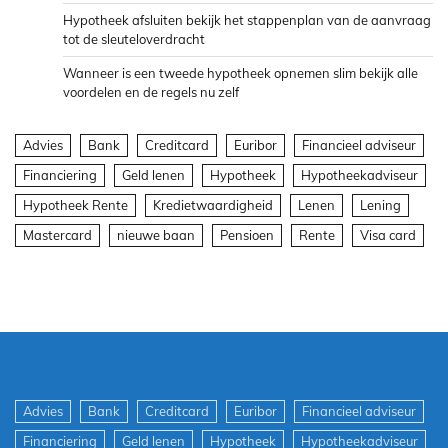
Hypotheek afsluiten bekijk het stappenplan van de aanvraag
tot de sleuteloverdracht
Wanneer is een tweede hypotheek opnemen slim bekijk alle
voordelen en de regels nu zelf
Advies
Bank
Creditcard
Euribor
Financieel adviseur
Financiering
Geld lenen
Hypotheek
Hypotheekadviseur
Hypotheek Rente
Kredietwaardigheid
Lenen
Lening
Mastercard
nieuwe baan
Pensioen
Rente
Visa card
Advies
Bank
Creditcard
Euribor
Financieel adviseur
Financiering
Geld lenen
Hypotheek
Hypotheekadviseur