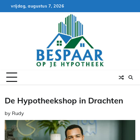
Skip
vrijdag, augustus 7, 2026
to
content
De Hypotheekshop in Drachten
by
Rudy