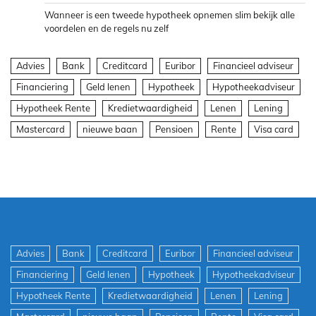
Wanneer is een tweede hypotheek opnemen slim bekijk alle
voordelen en de regels nu zelf
Advies
Bank
Creditcard
Euribor
Financieel adviseur
Financiering
Geld lenen
Hypotheek
Hypotheekadviseur
Hypotheek Rente
Kredietwaardigheid
Lenen
Lening
Mastercard
nieuwe baan
Pensioen
Rente
Visa card
Advies
Bank
Creditcard
Euribor
Financieel adviseur
Financiering
Geld lenen
Hypotheek
Hypotheekadviseur
Hypotheek Rente
Kredietwaardigheid
Lenen
Lening