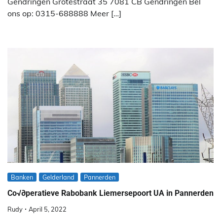
Gendringen Grotestraat 35 7081 CB Gendringen Bel
ons op: 0315-688888 Meer […]
Banken
Gelderland
Pannerden
Co√∂peratieve Rabobank Liemersepoort UA in Pannerden
Rudy
April 5, 2022