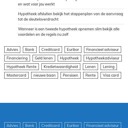
en wat voor jou werkt
Hypotheek afsluiten bekijk het stappenplan van de aanvraag
tot de sleuteloverdracht
Wanneer is een tweede hypotheek opnemen slim bekijk alle
voordelen en de regels nu zelf
Advies
Bank
Creditcard
Euribor
Financieel adviseur
Financiering
Geld lenen
Hypotheek
Hypotheekadviseur
Hypotheek Rente
Kredietwaardigheid
Lenen
Lening
Mastercard
nieuwe baan
Pensioen
Rente
Visa card
Advies
Bank
Creditcard
Euribor
Financieel adviseur