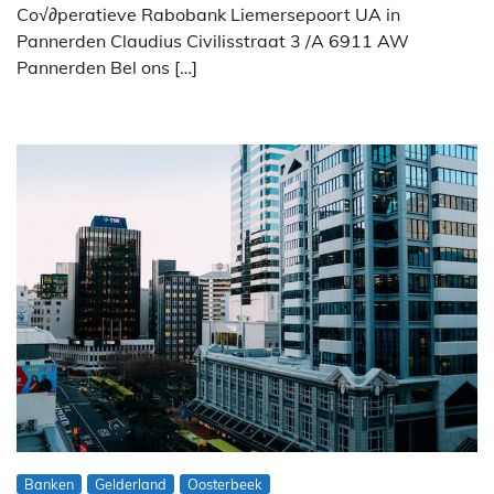
Co√∂peratieve Rabobank Liemersepoort UA in
Pannerden Claudius Civilisstraat 3 /A 6911 AW
Pannerden Bel ons […]
Banken
Gelderland
Oosterbeek