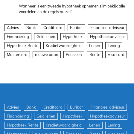
Wanneer is een tweede hypotheek opnemen slim bekijk alle
voordelen en de regels nu zelf
Advies
Bank
Creditcard
Euribor
Financieel adviseur
Financiering
Geld lenen
Hypotheek
Hypotheekadviseur
Hypotheek Rente
Kredietwaardigheid
Lenen
Lening
Mastercard
nieuwe baan
Pensioen
Rente
Visa card
Advies
Bank
Creditcard
Euribor
Financieel adviseur
Financiering
Geld lenen
Hypotheek
Hypotheekadviseur
Hypotheek Rente
Kredietwaardigheid
Lenen
Lening