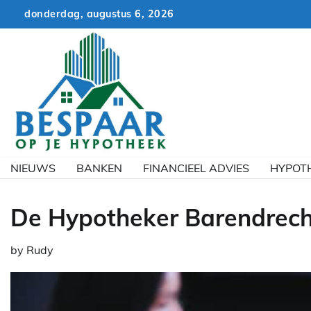
Skip
donderdag, augustus 6, 2026
to
content
NIEUWS
BANKEN
FINANCIEEL ADVIES
HYPOT
De Hypotheker Barendrech
by
Rudy