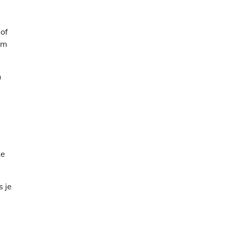
of
om
n
te
s je