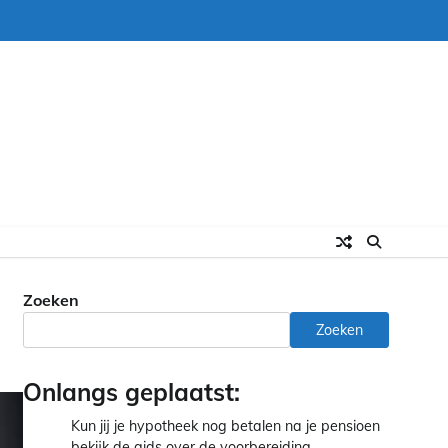
Zoeken
Zoeken
Onlangs geplaatst:
Kun jij je hypotheek nog betalen na je pensioen
bekijk de gids over de voorbereiding