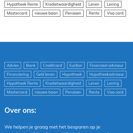
Hypotheek Rente
Kredietwaardigheid
Lenen
Lening
Mastercard
nieuwe baan
Pensioen
Rente
Visa card
Advies
Bank
Creditcard
Euribor
Financieel adviseur
Financiering
Geld lenen
Hypotheek
Hypotheekadviseur
Hypotheek Rente
Kredietwaardigheid
Lenen
Lening
Mastercard
nieuwe baan
Pensioen
Rente
Visa card
Over ons:
We helpen je graag met het besparen op je