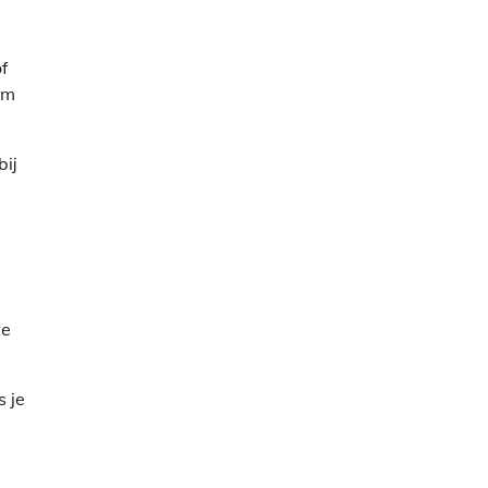
f
om
bij
te
s je