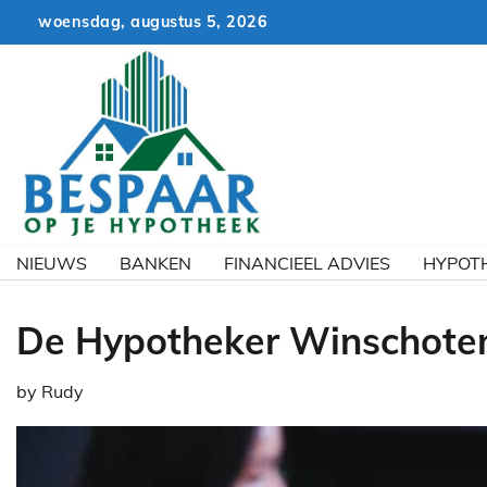
Skip
woensdag, augustus 5, 2026
to
content
NIEUWS
BANKEN
FINANCIEEL ADVIES
HYPOT
De Hypotheker Winschote
by
Rudy