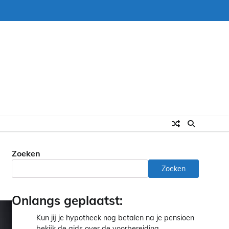
Zoeken
Zoeken
Onlangs geplaatst:
Kun jij je hypotheek nog betalen na je pensioen
bekijk de gids over de voorbereiding