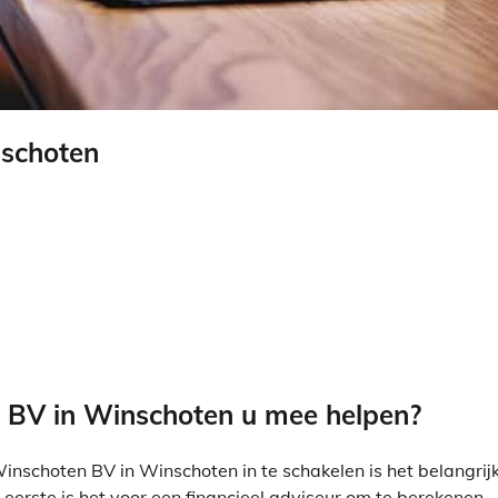
schoten
BV in Winschoten u mee helpen?
inschoten BV in Winschoten in te schakelen is het belangrij
 eerste is het voor een financieel adviseur om te berekenen