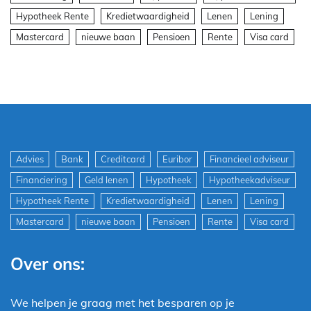
Hypotheek Rente
Kredietwaardigheid
Lenen
Lening
Mastercard
nieuwe baan
Pensioen
Rente
Visa card
Advies
Bank
Creditcard
Euribor
Financieel adviseur
Financiering
Geld lenen
Hypotheek
Hypotheekadviseur
Hypotheek Rente
Kredietwaardigheid
Lenen
Lening
Mastercard
nieuwe baan
Pensioen
Rente
Visa card
Over ons:
We helpen je graag met het besparen op je