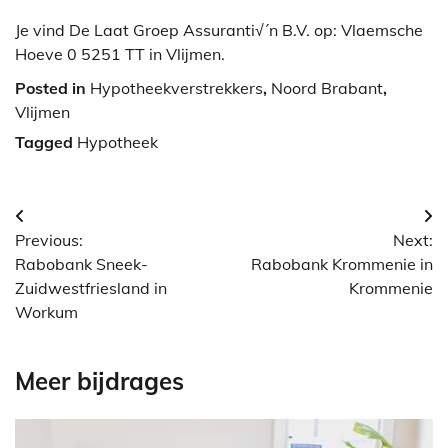
Je vind De Laat Groep Assuranti√´n B.V. op: Vlaemsche
Hoeve 0 5251 TT in Vlijmen.
Posted in
Hypotheekverstrekkers
,
Noord Brabant
,
Vlijmen
Tagged
Hypotheek
Berichtnavigatie
Previous:
Next:
Rabobank Sneek-
Rabobank Krommenie in
Zuidwestfriesland in
Krommenie
Workum
Meer bijdrages