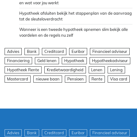
en wat voor jou werkt
Hypotheek afsluiten bekijk het stappenplan van de aanvraag
tot de sleuteloverdracht
Wanneer is een tweede hypotheek opnemen slim bekijk alle
voordelen en de regels nu zelf
Advies
Bank
Creditcard
Euribor
Financieel adviseur
Financiering
Geld lenen
Hypotheek
Hypotheekadviseur
Hypotheek Rente
Kredietwaardigheid
Lenen
Lening
Mastercard
nieuwe baan
Pensioen
Rente
Visa card
Advies
Bank
Creditcard
Euribor
Financieel adviseur