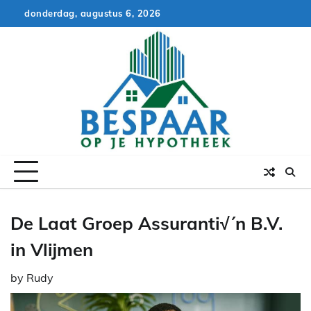
Skip
donderdag, augustus 6, 2026
to
content
De Laat Groep Assuranti√´n B.V.
in Vlijmen
by
Rudy