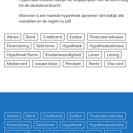
tot de sleuteloverdracht
Wanneer is een tweede hypotheek opnemen slim bekijk alle
voordelen en de regels nu zelf
Advies
Bank
Creditcard
Euribor
Financieel adviseur
Financiering
Geld lenen
Hypotheek
Hypotheekadviseur
Hypotheek Rente
Kredietwaardigheid
Lenen
Lening
Mastercard
nieuwe baan
Pensioen
Rente
Visa card
Advies
Bank
Creditcard
Euribor
Financieel adviseur
Financiering
Geld lenen
Hypotheek
Hypotheekadviseur