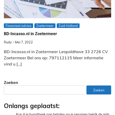
Financieel advies
Zoetermeer
Zuid Holland
BD-Incasso.nl in Zoetermeer
Rudy
Mei 7, 2022
BD-Incasso.nl in Zoetermeer Leopoldhove 33 2726 CV
Zoetermeer Bel ons op: 797112115 Meer informatie
vind u […]
Zoeken
Zoeken
Onlangs geplaatst:
Kun jij je hypotheek nog betalen na je pensioen bekijk de gids