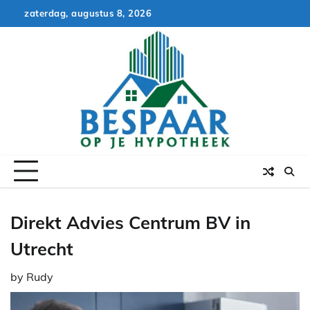
Skip
zaterdag, augustus 8, 2026
to
content
Direkt Advies Centrum BV in
Utrecht
by
Rudy