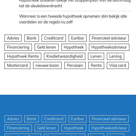
Hypotheek afsluiten bekijk het stappenplan van de aanvraag
tot de sleuteloverdracht
Wanneer is een tweede hypotheek opnemen slim bekijk alle
voordelen en de regels nu zelf
Advies
Bank
Creditcard
Euribor
Financieel adviseur
Financiering
Geld lenen
Hypotheek
Hypotheekadviseur
Hypotheek Rente
Kredietwaardigheid
Lenen
Lening
Mastercard
nieuwe baan
Pensioen
Rente
Visa card
Advies
Bank
Creditcard
Euribor
Financieel adviseur
Financiering
Geld lenen
Hypotheek
Hypotheekadviseur