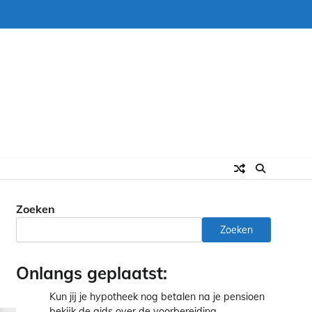
Zoeken
Zoeken
Onlangs geplaatst:
Kun jij je hypotheek nog betalen na je pensioen
bekijk de gids over de voorbereiding