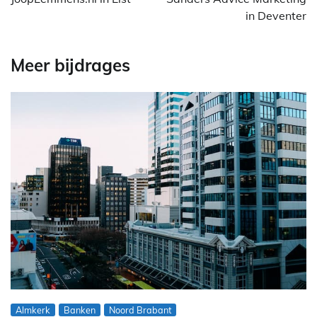
in Deventer
Meer bijdrages
Almkerk
Banken
Noord Brabant