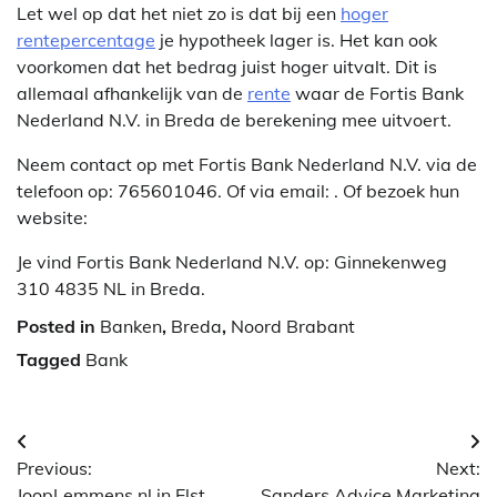
Let wel op dat het niet zo is dat bij een
hoger
rentepercentage
je hypotheek lager is. Het kan ook
voorkomen dat het bedrag juist hoger uitvalt. Dit is
allemaal afhankelijk van de
rente
waar de Fortis Bank
Nederland N.V. in Breda de berekening mee uitvoert.
Neem contact op met Fortis Bank Nederland N.V. via de
telefoon op: 765601046. Of via email:
. Of bezoek hun
website:
Je vind Fortis Bank Nederland N.V. op: Ginnekenweg
310 4835 NL in Breda.
Posted in
Banken
,
Breda
,
Noord Brabant
Tagged
Bank
Berichtnavigatie
Previous:
Next:
JoopLemmens.nl in Elst
Sanders Advice Marketing