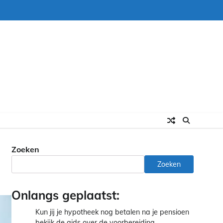
Zoeken
Zoeken
Onlangs geplaatst:
Kun jij je hypotheek nog betalen na je pensioen
bekijk de gids over de voorbereiding