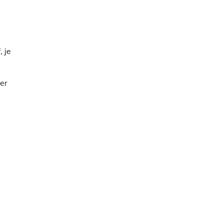
 je
er