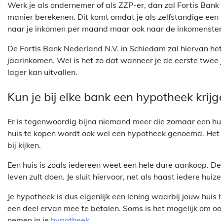
Werk je als ondernemer of als ZZP-er, dan zal Fortis Ban
manier berekenen. Dit komt omdat je als zelfstandige een v
naar je inkomen per maand maar ook naar de inkomensten 
De Fortis Bank Nederland N.V. in Schiedam zal hiervan he
jaarinkomen. Wel is het zo dat wanneer je de eerste twe
lager kan uitvallen.
Kun je bij elke bank een hypotheek krij
Er is tegenwoordig bijna niemand meer die zomaar een hui
huis te kopen wordt ook wel een hypotheek genoemd. Het a
bij kijken.
Een huis is zoals iedereen weet een hele dure aankoop. De k
leven zult doen. Je sluit hiervoor, net als haast iedere hui
Je hypotheek is dus eigenlijk een lening waarbij jouw huis
een deel ervan mee te betalen. Soms is het mogelijk om o
nemen in je
hypotheek
.