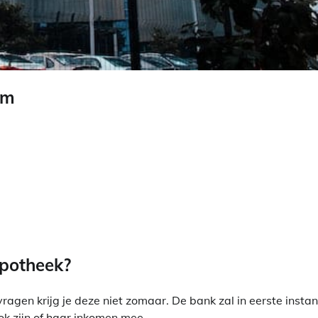
am
ypotheek?
gen krijg je deze niet zomaar. De bank zal in eerste instan
ok zijn of haar inkomen mee.