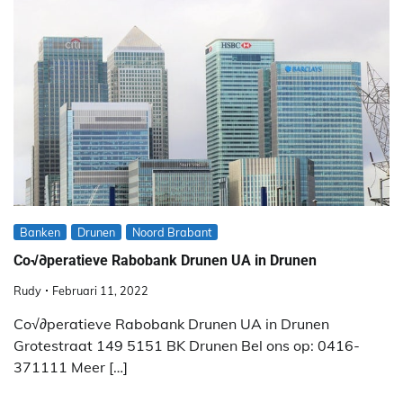
Banken
Drunen
Noord Brabant
Co√∂peratieve Rabobank Drunen UA in Drunen
Rudy
Februari 11, 2022
Co√∂peratieve Rabobank Drunen UA in Drunen
Grotestraat 149 5151 BK Drunen Bel ons op: 0416-
371111 Meer […]