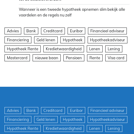
Wanneer is een tweede hypotheek opnemen slim bekijk alle
voordelen en de regels nu zelf
Advies
Bank
Creditcard
Euribor
Financieel adviseur
Financiering
Geld lenen
Hypotheek
Hypotheekadviseur
Hypotheek Rente
Kredietwaardigheid
Lenen
Lening
Mastercard
nieuwe baan
Pensioen
Rente
Visa card
Advies
Bank
Creditcard
Euribor
Financieel adviseur
Financiering
Geld lenen
Hypotheek
Hypotheekadviseur
Hypotheek Rente
Kredietwaardigheid
Lenen
Lening