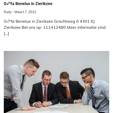
G√ºfa Benelux in Zierikzee
Rudy
Maart 7, 2022
G√ºfa Benelux in Zierikzee Grachtweg 0 4301 KJ
Zierikzee Bel ons op: 111412480 Meer informatie vind
[…]