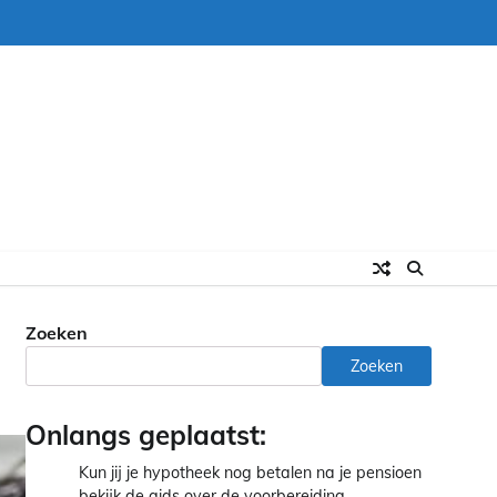
Zoeken
Zoeken
Onlangs geplaatst:
Kun jij je hypotheek nog betalen na je pensioen
bekijk de gids over de voorbereiding