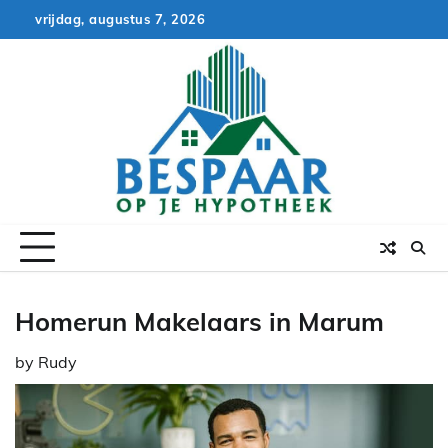
Skip
vrijdag, augustus 7, 2026
to
content
Homerun Makelaars in Marum
by
Rudy