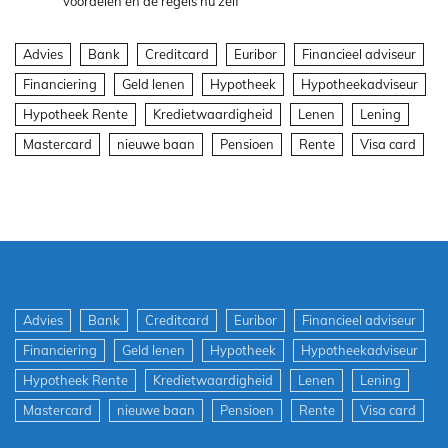
voordelen en de regels nu zelf
Advies
Bank
Creditcard
Euribor
Financieel adviseur
Financiering
Geld lenen
Hypotheek
Hypotheekadviseur
Hypotheek Rente
Kredietwaardigheid
Lenen
Lening
Mastercard
nieuwe baan
Pensioen
Rente
Visa card
Advies
Bank
Creditcard
Euribor
Financieel adviseur
Financiering
Geld lenen
Hypotheek
Hypotheekadviseur
Hypotheek Rente
Kredietwaardigheid
Lenen
Lening
Mastercard
nieuwe baan
Pensioen
Rente
Visa card