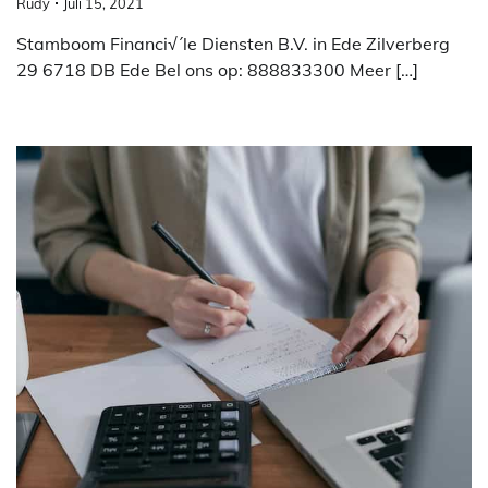
Rudy
Juli 15, 2021
Stamboom Financi√´le Diensten B.V. in Ede Zilverberg
29 6718 DB Ede Bel ons op: 888833300 Meer […]