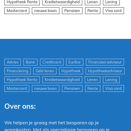
Hypotheek Rente
Kredietwaardigheid
Lenen
Lening
Mastercard
nieuwe baan
Pensioen
Rente
Visa card
Advies
Bank
Creditcard
Euribor
Financieel adviseur
Financiering
Geld lenen
Hypotheek
Hypotheekadviseur
Hypotheek Rente
Kredietwaardigheid
Lenen
Lening
Mastercard
nieuwe baan
Pensioen
Rente
Visa card
Over ons:
We helpen je graag met het besparen op je
woonkosten. Met als specialisme besparen op je