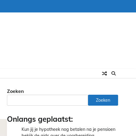
Zoeken
Zoeken
Onlangs geplaatst:
Kun jij je hypotheek nog betalen na je pensioen
bekijk de gids over de voorbereiding