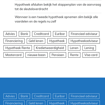
Hypotheek afsluiten bekijk het stappenplan van de aanvraag
tot de sleuteloverdracht
Wanneer is een tweede hypotheek opnemen slim bekijk alle
voordelen en de regels nu zelf
Advies
Bank
Creditcard
Euribor
Financieel adviseur
Financiering
Geld lenen
Hypotheek
Hypotheekadviseur
Hypotheek Rente
Kredietwaardigheid
Lenen
Lening
Mastercard
nieuwe baan
Pensioen
Rente
Visa card
Advies
Bank
Creditcard
Euribor
Financieel adviseur
Financiering
Geld lenen
Hypotheek
Hypotheekadviseur