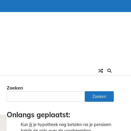
Zoeken
Zoeken
Onlangs geplaatst:
Kun jij je hypotheek nog betalen na je pensioen
bekijk de gids over de voorbereiding