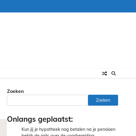
Zoeken
Zoeken
Onlangs geplaatst:
Kun jij je hypotheek nog betalen na je pensioen
bekijk de gids over de voorbereiding